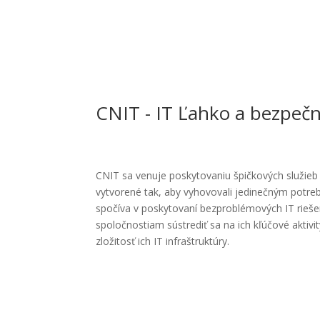
CNIT - IT Ľahko a bezpeč
CNIT sa venuje poskytovaniu špičkových služieb s
vytvorené tak, aby vyhovovali jedinečným potr
spočíva v poskytovaní bezproblémových IT rieše
spoločnostiam sústrediť sa na ich kľúčové aktivi
zložitosť ich IT infraštruktúry.