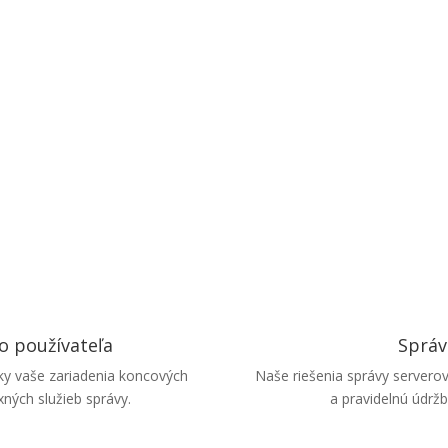
o používateľa
Správ
tky vaše zariadenia koncových
Naše riešenia správy serverov
ých služieb správy.
a pravidelnú údržb