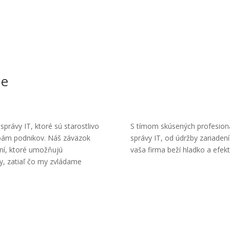
ne
právy IT, ktoré sú starostlivo
S tímom skúsených profesionál
ebám podnikov. Náš záväzok
správy IT, od údržby zariadení
ní, ktoré umožňujú
vaša firma beží hladko a efekt
ty, zatiaľ čo my zvládame