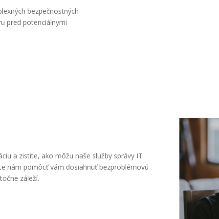
plexných bezpečnostných
úru pred potenciálnymi
áciu a zistite, ako môžu naše služby správy IT
oľte nám pomôcť vám dosiahnuť bezproblémovú
točne záleží.